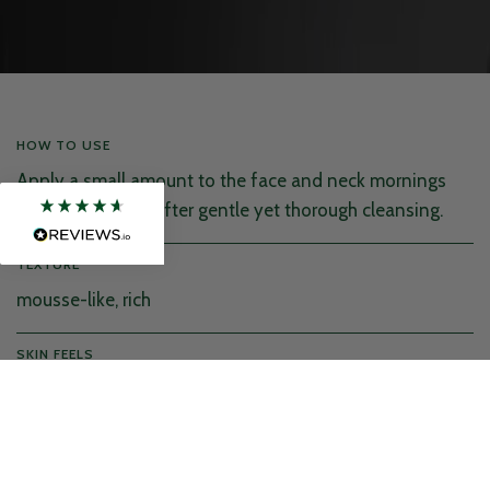
HOW TO USE
Apply a small amount to the face and neck mornings
and/or evenings, after gentle yet thorough cleansing.
TEXTURE
mousse-like, rich
SKIN FEELS
nourished, balanced, soft