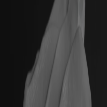
Luxury Sample Illuminating Ampoule
Es tut meiner Haut sehr gut und damit auch meiner
Twitter
Seele…Dankeschön
Facebook
Helpful
?
Yes
Share
Oldenburg in Holstein, DE,
1 month ago
Anna Kaufman
Verified Customer
Ware nicht angekommen. UPS ist schrecklicher
Lieferfienst. Bitte Schuldienst mir erneut die
Twitter
Ampullen, die ja bezahlt sind. Dankeschön
Facebook
Helpful
?
Yes
Share
Munich, DE,
2 months ago
Werner Kuklies
Verified Customer
Gerne hätte ich Ihre Produkte erhalten, diese
wurden jedoch zurück gesendet, was nicht von mir
veranlasst wurde. Meine Frau, für die ich die