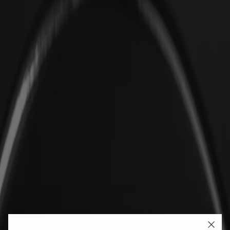
4.9
Rating
176
Reviews