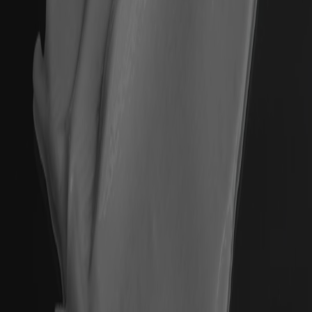
Twitter
sauberes Gefühl
Facebook
Helpful
?
Yes
Share
Hamburg, DE,
2 months ago
Ulrike Schmidt
Verified Customer
Luxury Sample Illuminating Ampoule
Strahlender Ausdruck und gibt mir ein sehr gutes
Twitter
und gestrafftes Hautgefühl
Facebook
Helpful
?
Yes
Share
Hamburg, DE,
2 months ago
Ulrike Schmidt
Verified Customer
Twitter
Wunderbar hautschonend und sanft reinigend
Facebook
Helpful
?
Yes
Share
Hamburg, DE,
2 months ago
Anonymous