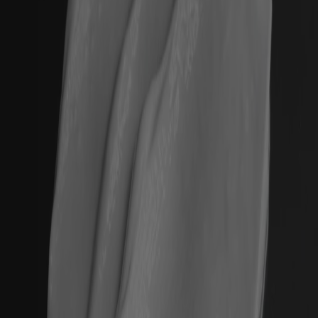
Bestellung bei Ihnen aufgegeben habe, kennt
bereits Ihr Shampoo Royal Fern und ist damit sehr
zufrieden. das Haarserum haben wir nicht erhalten
s.o. - Ihr Shampoo können wir sehr empfehlen.
Meine Frau hat in Ihrem Leben seit ihrer Jugend
immer sehr gute Shampoos verwendet - aufgrund
von Artikeln in Öko-Test hat meine Frau dann eine
Zeitlang (ca. 15 Monate) die dort empfohlenen
(auch sehr viel günstigeren) Produkte verwendet
und auffälligen Haarausfall bekommen. Im Internet
haben wir gelesen, dass die günstigeren Produkte
nicht so viele pflengende Öle enthalten, wie die
teuren Produkte, daher haben wir dann nach
hochwertigen Produkten gegen Haarausfall,
gesucht und Ihr Produkt ausgewählt. Nach ca. 2-3
Monaten hat sich der Haarausfall wieder gelegt.
Twitter
Meine Frau hat langes glattes Haar.
Facebook
Helpful
?
Yes
Share
Moers, DE,
2 months ago
Ulrike Schmidt
Verified Customer
Phytoactive Cleansing Balm
Herrlich klärend und hinterlässt ein wohliges