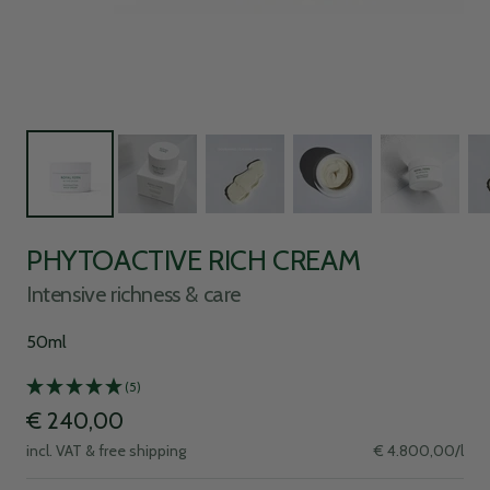
PHYTOACTIVE RICH CREAM
Intensive richness & care
50ml
(5)
Sale
€ 240,00
incl. VAT & free shipping
€ 4.800,00
/
l
price