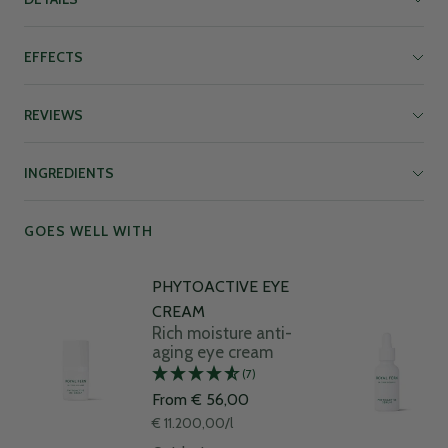
EFFECTS
REVIEWS
INGREDIENTS
GOES WELL WITH
PHYTOACTIVE EYE
CREAM
Rich moisture anti-
aging eye cream
(7)
Sale
From € 56,00
price
€ 11.200,00
/
l