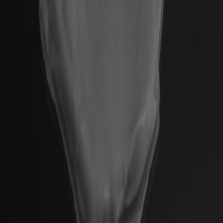
Verified Customer
Mega good products and a verry nice company
Twitter
too ❤️
Facebook
Helpful
?
Yes
Share
Amsterdam, NL,
7 months ago
Read All Reviews