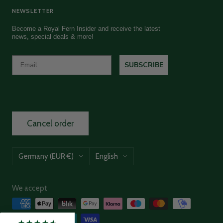
NEWSLETTER
Read All Reviews
Become a Royal Fern Insider and receive the latest
news, special deals & more!
SUBSCRIBE
Cancel order
Country/region
Language
Germany (EUR €)
English
We accept