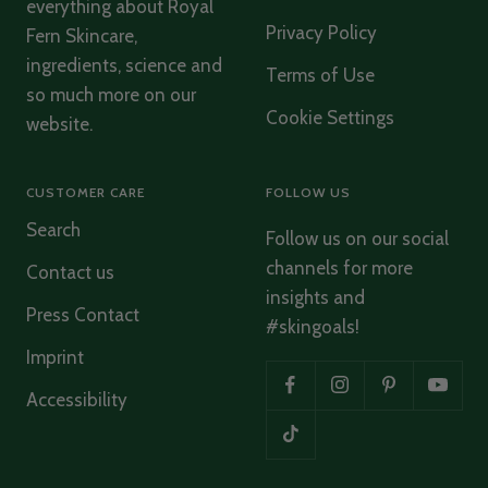
everything about Royal
Verified Customer
Phytoactive Cleansing Balm
Privacy Policy
Fern Skincare,
Herrlich klärend und hinterlässt ein wohliges
Twitter
ingredients, science and
sauberes Gefühl
Terms of Use
Facebook
so much more on our
Helpful
?
Yes
Share
Hamburg, DE,
2 months ago
Cookie Settings
website.
Ulrike Schmidt
CUSTOMER CARE
FOLLOW US
Verified Customer
Twitter
Search
Wunderbar hautschonend und sanft reinigend
Follow us on our social
Facebook
Helpful
?
Yes
Share
Hamburg, DE,
2 months ago
channels for more
Contact us
insights and
Press Contact
#skingoals!
Anonymous
Imprint
Verified Customer
Mega good products and a verry nice company
Twitter
Accessibility
too ❤️
Facebook
Helpful
?
Yes
Share
Amsterdam, NL,
7 months ago