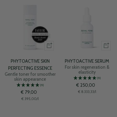
PHYTOACTIVE SKIN
PHYTOACTIVE SERUM
For skin regeneration &
PERFECTING ESSENCE
elasticity
Gentle toner for smoother
(9)
skin appearance
Sale
€ 250,00
(9)
Sale
price
€ 8.333,33
/
l
€ 79,00
price
€ 395,00
/
l