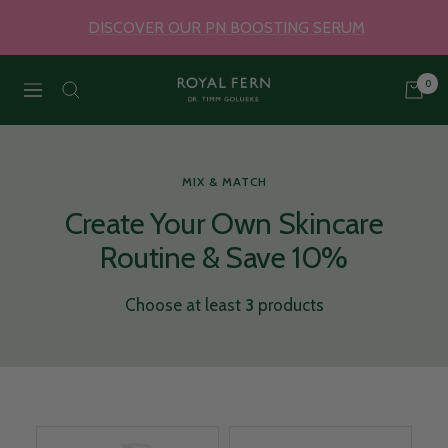
Skip
DISCOVER OUR PN BOOSTING SERUM
to
content
0
Royal
Navigation
Fern
MIX & MATCH
Skincare
Create Your Own Skincare
Routine & Save 10%
Choose at least
3
products