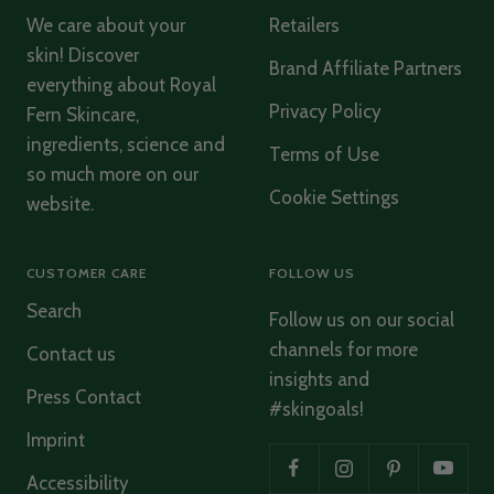
We care about your
Retailers
skin! Discover
Brand Affiliate Partners
Ulrike Schmidt
everything about Royal
Verified Customer
Twitter
Privacy Policy
Fern Skincare,
Wunderbar hautschonend und sanft reinigend
Facebook
ingredients, science and
Helpful
?
Yes
Share
Terms of Use
Hamburg, DE,
2 months ago
so much more on our
Cookie Settings
website.
Ulrike Schmidt
Verified Customer
CUSTOMER CARE
FOLLOW US
Phytoactive Cleansing Balm
Herrlich klärend und hinterlässt ein wohliges
Twitter
Search
sauberes Gefühl
Follow us on our social
Facebook
channels for more
Helpful
?
Yes
Share
Contact us
Hamburg, DE,
2 months ago
insights and
Press Contact
#skingoals!
Ulrike Schmidt
Imprint
Verified Customer
Luxury Sample Illuminating Ampoule
Accessibility