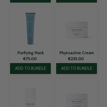
Purifying Mask
Phytoactive Cream
Original price:
Original price:
€75.00
€235.00
ADD TO BUNDLE
ADD TO BUNDLE