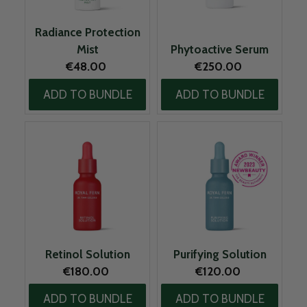
Radiance Protection
Mist
Phytoactive Serum
Original price:
Original price:
€48.00
€250.00
ADD TO BUNDLE
ADD TO BUNDLE
Retinol Solution
Purifying Solution
Original price:
Original price:
€180.00
€120.00
ADD TO BUNDLE
ADD TO BUNDLE