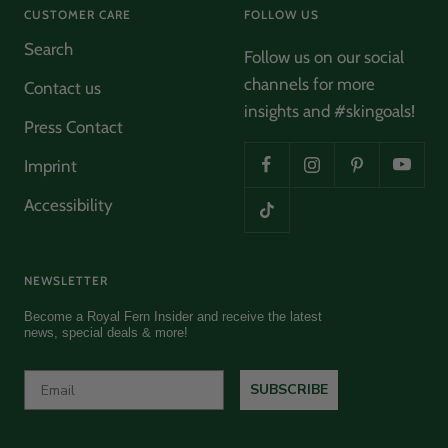
CUSTOMER CARE
FOLLOW US
Search
Follow us on our social
Ulrike Schmidt
channels for more
Contact us
Verified Customer
insights and #skingoals!
Phytoactive Cleansing Balm
Press Contact
Herrlich klärend und hinterlässt ein wohliges
Twitter
sauberes Gefühl
Facebook
Imprint
Helpful
?
Yes
Share
Hamburg, DE,
2 months ago
Accessibility
Ulrike Schmidt
Verified Customer
NEWSLETTER
Twitter
Wunderbar hautschonend und sanft reinigend
Facebook
Become a Royal Fern Insider and receive the latest
Helpful
?
Yes
Share
Hamburg, DE,
2 months ago
news, special deals & more!
SUBSCRIBE
Anonymous
Verified Customer
Mega good products and a verry nice company too
Twitter