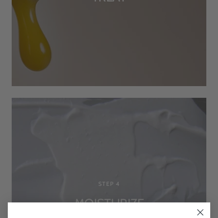
STEP 4
4.9
Rating
176
Reviews
MOISTURIZE