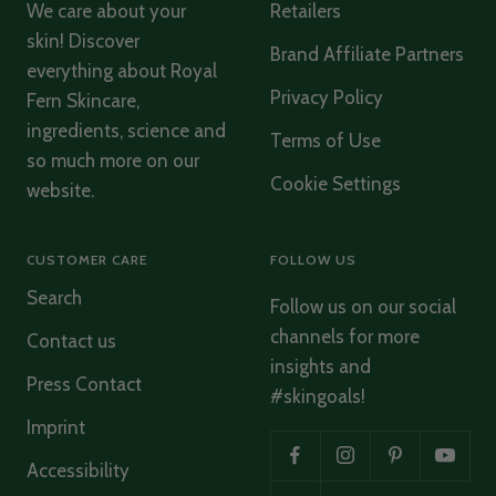
Oldenburg in Holstein, DE,
1 month ago
We care about your
Retailers
skin! Discover
Brand Affiliate Partners
everything about Royal
Anna Kaufman
Privacy Policy
Fern Skincare,
Verified Customer
ingredients, science and
Ware nicht angekommen. UPS ist schrecklicher
Terms of Use
Lieferfienst. Bitte Schuldienst mir erneut die
so much more on our
Twitter
Ampullen, die ja bezahlt sind. Dankeschön
Cookie Settings
Facebook
website.
Helpful
?
Yes
Share
Munich, DE,
2 months ago
CUSTOMER CARE
FOLLOW US
Werner Kuklies
Search
Follow us on our social
Verified Customer
Gerne hätte ich Ihre Produkte erhalten, diese
channels for more
Contact us
wurden jedoch zurück gesendet, was nicht von mir
insights and
veranlasst wurde. Meine Frau, für die ich die
Press Contact
Bestellung bei Ihnen aufgegeben habe, kennt
#skingoals!
bereits Ihr Shampoo Royal Fern und ist damit sehr
Imprint
zufrieden. das Haarserum haben wir nicht erhalten
s.o. - Ihr Shampoo können wir sehr empfehlen.
Meine Frau hat in Ihrem Leben seit ihrer Jugend
Accessibility
immer sehr gute Shampoos verwendet - aufgrund