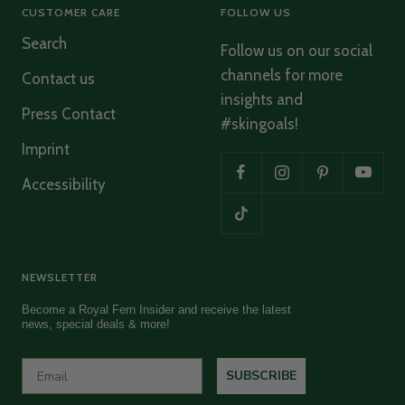
CUSTOMER CARE
FOLLOW US
hochwertigen Produkten gegen Haarausfall,
gesucht und Ihr Produkt ausgewählt. Nach ca. 2-3
Search
Monaten hat sich der Haarausfall wieder gelegt.
Follow us on our social
Twitter
Meine Frau hat langes glattes Haar.
channels for more
Facebook
Contact us
Helpful
?
Yes
Share
Moers, DE,
2 months ago
insights and
Press Contact
#skingoals!
Imprint
Ulrike Schmidt
Verified Customer
Accessibility
Phytoactive Cleansing Balm
Herrlich klärend und hinterlässt ein wohliges
Twitter
sauberes Gefühl
Facebook
Helpful
?
Yes
Share
Hamburg, DE,
2 months ago
NEWSLETTER
Become a Royal Fern Insider and receive the latest
Ulrike Schmidt
news, special deals & more!
Verified Customer
Luxury Sample Illuminating Ampoule
Strahlender Ausdruck und gibt mir ein sehr gutes
SUBSCRIBE
Twitter
und gestrafftes Hautgefühl
Facebook