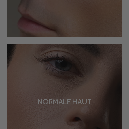
Anonym
Verified Customer
Luxury Sample Illuminating Ampoule
Es tut meiner Haut sehr gut und damit auch meiner
Twitter
Seele…Dankeschön
Facebook
Helpful
?
Yes
Share
Oldenburg in Holstein, DE,
1 month ago
Anna Kaufman
Verified Customer
Ware nicht angekommen. UPS ist schrecklicher
Lieferfienst. Bitte Schuldienst mir erneut die
Twitter
Ampullen, die ja bezahlt sind. Dankeschön
Facebook
Helpful
?
Yes
Share
Munich, DE,
2 months ago
NORMALE HAUT
Werner Kuklies
Verified Customer