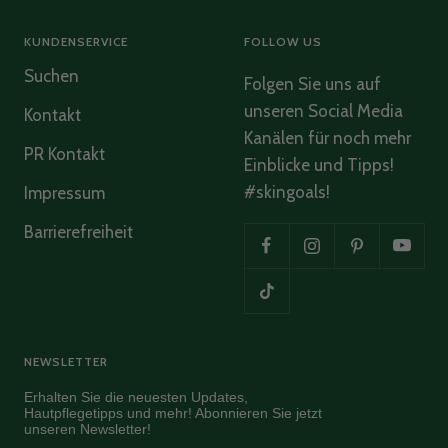
Verified Customer
Twitter
Wunderbar hautschonend und sanft reinigend
Facebook
KUNDENSERVICE
FOLLOW US
Helpful
?
Yes
Share
Hamburg, DE,
2 months ago
Suchen
Folgen Sie uns auf
unseren Social Media
Kontakt
Ulrike Schmidt
Kanälen für noch mehr
Verified Customer
PR Kontakt
Einblicke und Tipps!
Luxury Sample Illuminating Ampoule
Strahlender Ausdruck und gibt mir ein sehr gutes
#skingoals!
Impressum
Twitter
und gestrafftes Hautgefühl
Facebook
Barrierefreiheit
Helpful
?
Yes
Share
Hamburg, DE,
2 months ago
Ulrike Schmidt
Verified Customer
Phytoactive Cleansing Balm
NEWSLETTER
Herrlich klärend und hinterlässt ein wohliges
Twitter
sauberes Gefühl
Erhalten Sie die neuesten Updates,
Facebook
Hautpflegetipps und mehr! Abonnieren Sie jetzt
Helpful
?
Yes
Share
Hamburg, DE,
2 months ago
unseren Newsletter!