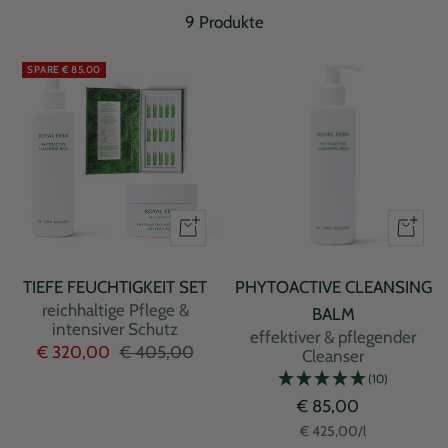
Trockene
9 Produkte
Haut
SPARE € 85,00
TIEFE FEUCHTIGKEIT SET
PHYTOACTIVE CLEANSING
reichhaltige Pflege &
BALM
intensiver Schutz
effektiver & pflegender
Angebotspreis
Regulärer
€ 320,00
€ 405,00
Cleanser
Preis
(10)
Angebotspreis
€ 85,00
€ 425,00
/
l