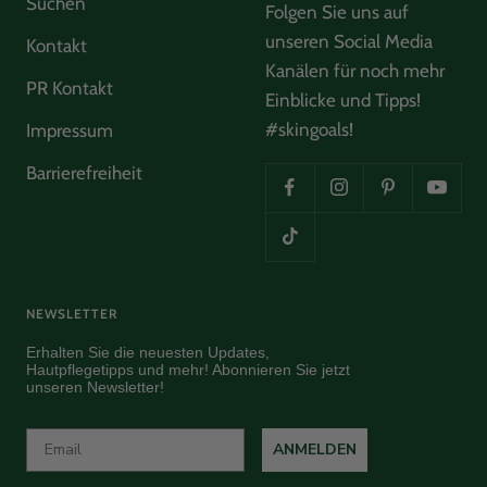
Suchen
Mega good products and a verry nice company too
Folgen Sie uns auf
Twitter
❤️
unseren Social Media
Facebook
Kontakt
Helpful
?
Yes
Share
Amsterdam, NL,
7 months ago
Kanälen für noch mehr
PR Kontakt
Einblicke und Tipps!
#skingoals!
Impressum
Read All Reviews
Barrierefreiheit
NEWSLETTER
Erhalten Sie die neuesten Updates,
Hautpflegetipps und mehr! Abonnieren Sie jetzt
unseren Newsletter!
ANMELDEN