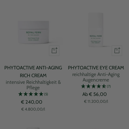
PHYTOACTIVE ANTI-AGING
PHYTOACTIVE EYE CREAM
reichhaltige Anti-Aging
RICH CREAM
Augencreme
intensive Reichhaltigkeit &
(7)
Pflege
Angebotspreis
Ab € 56,00
(5)
Angebotspreis
€ 11.200,00
/
l
€ 240,00
€ 4.800,00
/
l