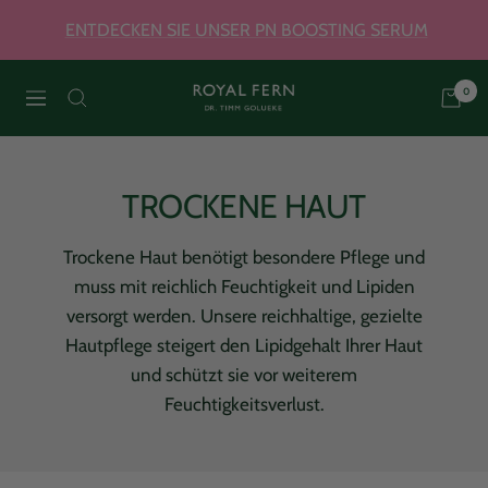
Direkt
ENTDECKEN SIE UNSER PN BOOSTING SERUM
zum
Inhalt
0
Royal
Navigation
Fern
TROCKENE HAUT
Skincare
Trockene Haut benötigt besondere Pflege und
muss mit reichlich Feuchtigkeit und Lipiden
versorgt werden. Unsere reichhaltige, gezielte
Hautpflege steigert den Lipidgehalt Ihrer Haut
und schützt sie vor weiterem
Feuchtigkeitsverlust.