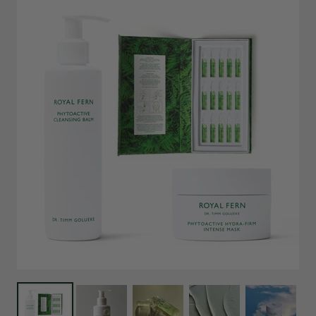
sind das die besten Erfahrungen und die besten
Produkte, die ich mit Royal Fern erreichen konnte.
Twitter
Keine anderen Produkte sind für mich so gut.
Facebook
Helpful
?
Yes
Share
Oldenburg in Holstein, DE,
1 month ago
Anna Kaufman
Verified Customer
Ware nicht angekommen. UPS ist schrecklicher
Lieferfienst. Bitte Schuldienst mir erneut die
Twitter
Ampullen, die ja bezahlt sind. Dankeschön
Facebook
Helpful
?
Yes
Share
Munich, DE,
2 months ago
Werner Kuklies
Verified Customer
Gerne hätte ich Ihre Produkte erhalten, diese wurden
jedoch zurück gesendet, was nicht von mir
veranlasst wurde. Meine Frau, für die ich die
Bestellung bei Ihnen aufgegeben habe, kennt
bereits Ihr Shampoo Royal Fern und ist damit sehr