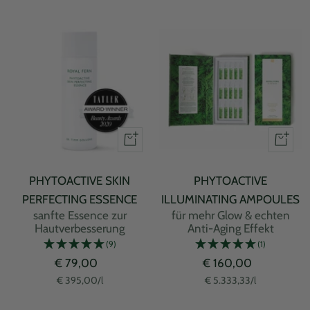
PHYTOACTIVE SKIN
PHYTOACTIVE
PERFECTING ESSENCE
ILLUMINATING AMPOULES
sanfte Essence zur
für mehr Glow & echten
Hautverbesserung
Anti-Aging Effekt
(9)
(1)
Angebotspreis
Angebotspreis
€ 79,00
€ 160,00
€ 395,00
/
l
€ 5.333,33
/
l