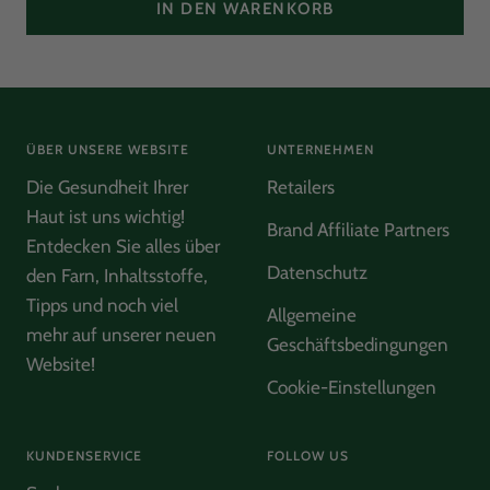
IN DEN WARENKORB
Helpful
?
Yes
Share
Hamburg, DE,
2 months ago
Ulrike Schmidt
Verified Customer
Luxury Sample Illuminating Ampoule
ÜBER UNSERE WEBSITE
UNTERNEHMEN
Strahlender Ausdruck und gibt mir ein sehr gutes
Twitter
und gestrafftes Hautgefühl
Die Gesundheit Ihrer
Retailers
Facebook
Helpful
?
Yes
Share
Hamburg, DE,
2 months ago
Haut ist uns wichtig!
Brand Affiliate Partners
Entdecken Sie alles über
Datenschutz
den Farn, Inhaltsstoffe,
Ulrike Schmidt
Tipps und noch viel
Allgemeine
Verified Customer
Twitter
mehr auf unserer neuen
Wunderbar hautschonend und sanft reinigend
Geschäftsbedingungen
Facebook
Website!
Helpful
?
Yes
Share
Hamburg, DE,
2 months ago
Cookie-Einstellungen
Anonymous
KUNDENSERVICE
FOLLOW US
Verified Customer