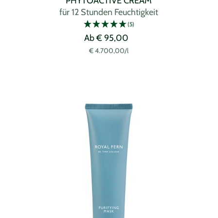
PHYTOACTIVE CREAM
für 12 Stunden Feuchtigkeit
(5)
Angebotspreis
Ab € 95,00
€ 4.700,00
/
l