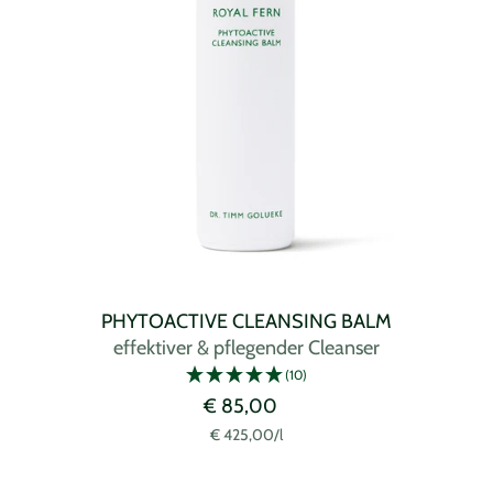
PHYTOACTIVE CLEANSING BALM
effektiver & pflegender Cleanser
(10)
Angebotspreis
€ 85,00
€ 425,00
/
l