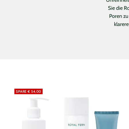
Sie die R
Poren zu 
klarer
Unreine
Haut
Routine
SPARE € 54,00