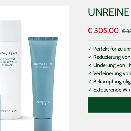
UNREINE
Angebotsprei
€ 305,00
Regu
€ 3
Prei
✓ Perfekt für zu un
✓ Reduzierung von 
✓ Linderung von H
✓ Verfeinerung von
✓ Bekämpfung ölig
✓ Exfolierende Wir