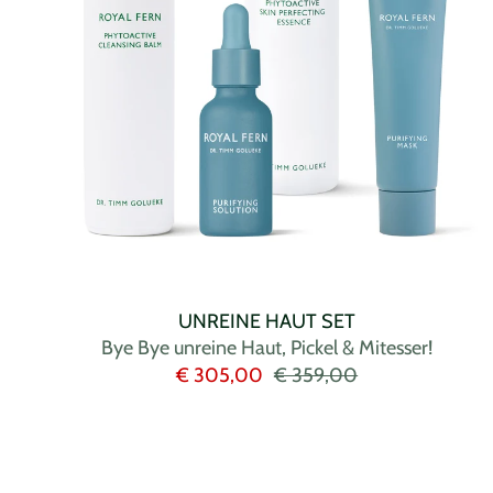
UNREINE HAUT SET
Bye Bye unreine Haut, Pickel & Mitesser!
Angebotspreis
Regulärer
€ 305,00
€ 359,00
Preis