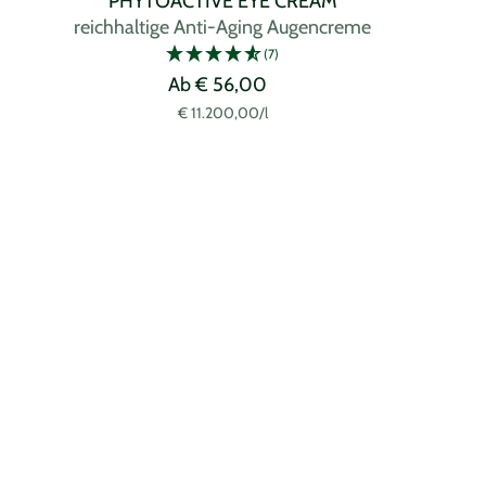
PHYTOACTIVE EYE CREAM
reichhaltige Anti-Aging Augencreme
(7)
Angebotspreis
Ab € 56,00
€ 11.200,00
/
l