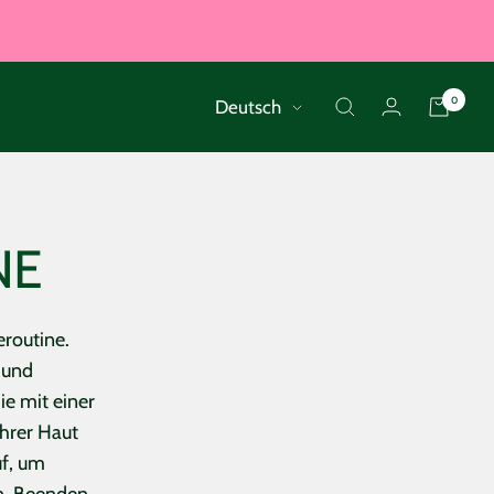
Sprache
0
Deutsch
NE
eroutine.
 und
ie mit einer
Ihrer Haut
uf, um
n. Beenden