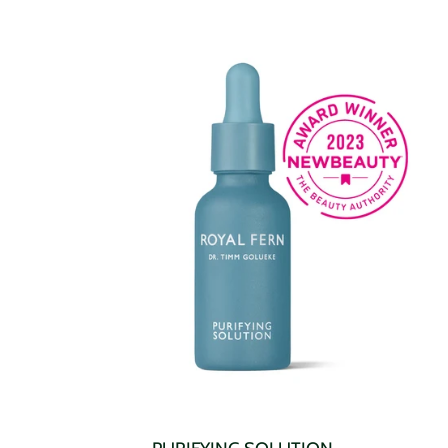
4.9
Rating
176
Reviews
Katrin Höfling-Dahse
Verified Customer
Ausgezeichnete Kosmetik-Linie, keine Überpflege