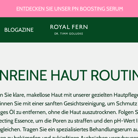
ENTDECKEN SIE UNSER PN BOOSTING SERUM
Royal
BLOGAZINE
Fern
Skincare
NREINE HAUT ROUTI
n Sie klare, makellose Haut mit unserer gezielten Hautpfleg
innen Sie mit einer sanften Gesichtsreinigung, um Schmutz
ges Öl zu entfernen, ohne die Haut auszutrocknen. Folgen S
ecting Essence, um die Poren zu straffen und den pH-Wert 
gleichen. Tragen Sie ein spezialisiertes Behandlungserum a
ten zu bekämpfen und zukünftigen Ausbrüchen vorzubeuge