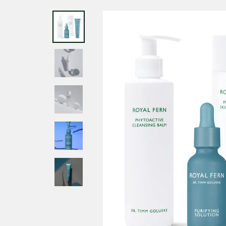
Zeitlang (ca. 15 Monate) die dort empfohlenen (auch
sehr viel günstigeren) Produkte verwendet und
auffälligen Haarausfall bekommen. Im Internet
haben wir gelesen, dass die günstigeren Produkte
nicht so viele pflengende Öle enthalten, wie die
teuren Produkte, daher haben wir dann nach
hochwertigen Produkten gegen Haarausfall, gesucht
und Ihr Produkt ausgewählt. Nach ca. 2-3 Monaten
hat sich der Haarausfall wieder gelegt. Meine Frau
Twitter
hat langes glattes Haar.
Facebook
Helpful
?
Yes
Share
Moers, DE,
2 months ago
Ulrike Schmidt
Verified Customer
Twitter
Wunderbar hautschonend und sanft reinigend
Facebook
Helpful
?
Yes
Share
Hamburg, DE,
2 months ago
Ulrike Schmidt
Verified Customer