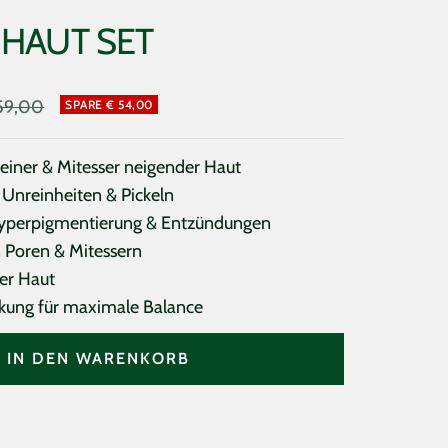
 HAUT SET
s
lärer
59,00
SPARE € 54,00
s
reiner & Mitesser neigender Haut
Unreinheiten & Pickeln
yperpigmentierung & Entzündungen
 Poren & Mitessern
er Haut
kung für maximale Balance
IN DEN WARENKORB