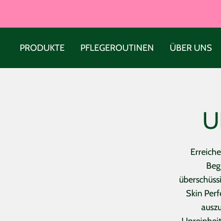
Direkt
zum
Inhalt
PRODUKTE
PFLEGEROUTINEN
ÜBER UNS
U
Erreiche
Beg
überschüssi
Skin Perf
auszu
Unreinhei