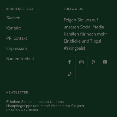
Helpful
?
Yes
Share
Hamburg, DE,
2 months ago
KUNDENSERVICE
FOLLOW US
Suchen
Folgen Sie uns auf
Ulrike Schmidt
unseren Social Media
Verified Customer
Kontakt
Phytoactive Cleansing Balm
Kanälen für noch mehr
Herrlich klärend und hinterlässt ein wohliges
PR Kontakt
Twitter
Einblicke und Tipps!
sauberes Gefühl
Facebook
#skingoals!
Impressum
Helpful
?
Yes
Share
Hamburg, DE,
2 months ago
Barrierefreiheit
Ulrike Schmidt
Verified Customer
Luxury Sample Illuminating Ampoule
Strahlender Ausdruck und gibt mir ein sehr gutes
Twitter
und gestrafftes Hautgefühl
Facebook
NEWSLETTER
Helpful
?
Yes
Share
Hamburg, DE,
2 months ago
Erhalten Sie die neuesten Updates,
Hautpflegetipps und mehr! Abonnieren Sie jetzt
unseren Newsletter!
Anonymous