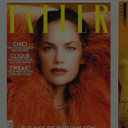
Ich habe eine etwas problematische Haut, bei der
das Alter auch eine wichtige Rolle spielt. Für mich
sind das die besten Erfahrungen und die besten
Produkte, die ich mit Royal Fern erreichen konnte.
Twitter
Keine anderen Produkte sind für mich so gut.
Facebook
Helpful
?
Yes
Share
Oldenburg in Holstein, DE,
1 month ago
Anna Kaufman
Verified Customer
Ware nicht angekommen. UPS ist schrecklicher
Lieferfienst. Bitte Schuldienst mir erneut die
Twitter
Ampullen, die ja bezahlt sind. Dankeschön
Facebook
Helpful
?
Yes
Share
Munich, DE,
2 months ago
Werner Kuklies
Verified Customer
Gerne hätte ich Ihre Produkte erhalten, diese wurden
jedoch zurück gesendet, was nicht von mir
veranlasst wurde. Meine Frau, für die ich die