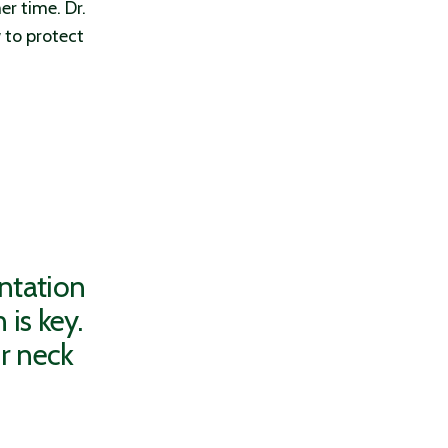
er time. Dr.
to protect
ntation
is key.
r neck