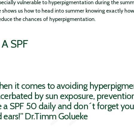
specially vulnerable to hyperpigmentation during the summ
shows us how to head into summer knowing exactly how 
reduce the chances of hyperpigmentation.
 A SPF
en it comes to avoiding hyperpigme
cerbated by sun exposure, prevention 
 a SPF 50 daily and don´t forget you
 ears!” Dr.Timm Golueke