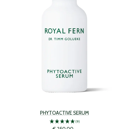
PHYTOACTIVE SERUM
(9)
Angebotspreis
€ 250,00