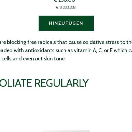
€ 8.333,33
/
l
HINZUFÜGEN
re blocking free radicals that cause oxidative stress to th
aded with antioxidants such as vitamin A, C, or E which c
cells and even out skin tone.
FOLIATE REGULARLY