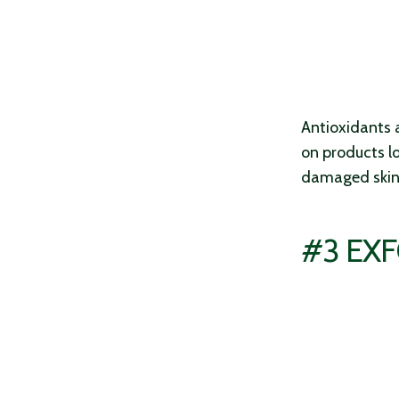
Anonym
Verified Customer
Ich habe eine etwas problematische Haut, bei der
das Alter auch eine wichtige Rolle spielt. Für mich
sind das die besten Erfahrungen und die besten
Produkte, die ich mit Royal Fern erreichen konnte.
Twitter
Keine anderen Produkte sind für mich so gut.
Antioxidants a
Facebook
Helpful
?
Yes
Share
on products lo
Oldenburg in Holstein, DE,
1 month ago
damaged skin 
Anonym
#3 EX
Verified Customer
Luxury Sample Illuminating Ampoule
Es tut meiner Haut sehr gut und damit auch meiner
Twitter
Seele…Dankeschön
Facebook
Helpful
?
Yes
Share
Oldenburg in Holstein, DE,
1 month ago