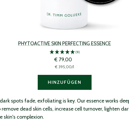
PHYTOACTIVE SKIN PERFECTING ESSENCE
(9)
Angebotspreis
€ 79,00
€ 395,00
/
l
HINZUFÜGEN
ark spots fade, exfoliating is key. Our essence works dee
to remove dead skin cells, increase cell turnover, lighten da
e skin's complexion.