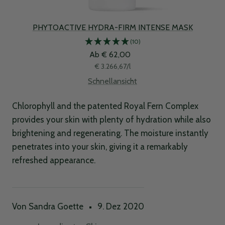
und auffälligen Haarausfall bekommen. Im Internet
haben wir gelesen, dass die günstigeren Produkte
nicht so viele pflengende Öle enthalten, wie die
PHYTOACTIVE HYDRA-FIRM INTENSE MASK
teuren Produkte, daher haben wir dann nach
hochwertigen Produkten gegen Haarausfall,
(10)
gesucht und Ihr Produkt ausgewählt. Nach ca. 2-3
Angebotspreis
Ab € 62,00
Monaten hat sich der Haarausfall wieder gelegt.
Twitter
€ 3.266,67
/
l
Meine Frau hat langes glattes Haar.
Facebook
Schnellansicht
Helpful
?
Yes
Share
Moers, DE,
2 months ago
Chlorophyll and the patented Royal Fern Complex
provides your skin with plenty of hydration while also
Ulrike Schmidt
Verified Customer
brightening and regenerating. The moisture instantly
Twitter
Wunderbar hautschonend und sanft reinigend
penetrates into your skin, giving it a remarkably
Facebook
Helpful
?
Yes
Share
Hamburg, DE,
2 months ago
refreshed appearance.
Ulrike Schmidt
Verified Customer
Von Sandra Goette
9. Dez 2020
Phytoactive Cleansing Balm
Herrlich klärend und hinterlässt ein wohliges