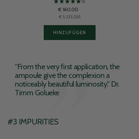
(1)
Angebotspreis
€ 160,00
€ 5.333,33
/
l
HINZUFÜGEN
“From the very first application, the
ampoule give the complexion a
noticeably beautiful luminosity.” Dr.
Timm Golueke
#3 IMPURITIES