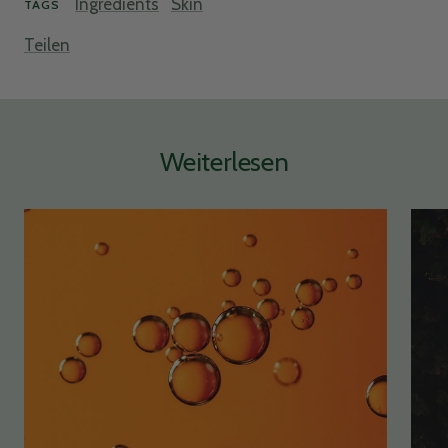
Ingredients
Skin
Twitter
TAGS
sauberes Gefühl
Facebook
Teilen
Helpful
?
Yes
Share
Hamburg, DE,
2 months ago
Ulrike Schmidt
Verified Customer
Weiterlesen
Luxury Sample Illuminating Ampoule
Strahlender Ausdruck und gibt mir ein sehr gutes
Twitter
und gestrafftes Hautgefühl
Facebook
Helpful
?
Yes
Share
Hamburg, DE,
2 months ago
Anonymous
Verified Customer
Mega good products and a verry nice company
Twitter
too ❤️
Facebook
Helpful
?
Yes
Share
Amsterdam, NL,
7 months ago